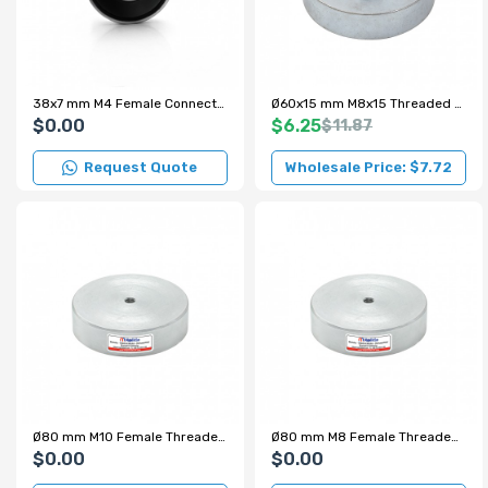
38x7 mm M4 Female Connector Ferrite Pot Magnet – High Quality Y35
Ø60x15 mm M8x15 Threaded Ferrite Pot Magnet (Internal Threaded)
$0.00
$6.25
$11.87
Request Quote
Wholesale Price: $7.72
Ø80 mm M10 Female Threaded Ferrite Pot Magnet
Ø80 mm M8 Female Threaded Ferrite Pot Magnet
$0.00
$0.00