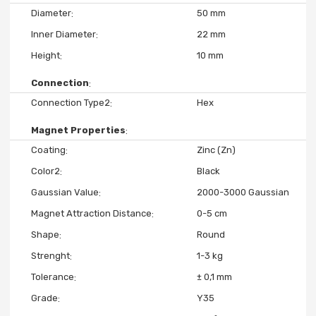
Diameter
50 mm
Inner Diameter
22 mm
Height
10 mm
Connection
Connection Type2
Hex
Magnet Properties
Coating
Zinc (Zn)
Color2
Black
Gaussian Value
2000-3000 Gaussian
Magnet Attraction Distance
0-5 cm
Shape
Round
Strenght
1-3 kg
Tolerance
± 0,1 mm
Grade
Y35