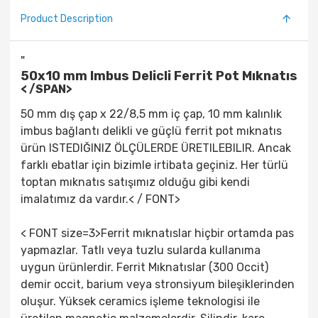
Product Description
"
50x10 mm Imbus Delicli Ferrit Pot Mıknatıs
< /SPAN>
50 mm dış çap x 22/8,5 mm iç çap, 10 mm kalınlık
imbus bağlantı delikli ve güçlü
ferrit pot mıknatıs
ürün ISTEDIĞINIZ ÖLÇÜLERDE ÜRETILEBILIR. Ancak
farklı ebatlar için bizimle irtibata geçiniz. Her türlü
toptan mıknatıs satışımız olduğu gibi kendi
imalatımız da vardır.< / FONT>
< FONT size=3>Ferrit mıknatıslar hiçbir ortamda pas
yapmazlar. Tatlı veya tuzlu sularda kullanıma
uygun ürünlerdir.
Ferrit Mıknatıslar
(300 Occit)
demir occit, barium veya stronsiyum bileşiklerinden
oluşur. Yüksek ceramics işleme teknologisi ile