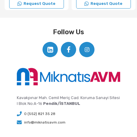
Request Quote
Request Quote
Follow Us
Kavakpınar Mah. Cemil Meriç Cad. Koruma Sanayi Sitesi
I Blok No:A-16
Pendik/İSTANBUL
0 (552) 821 35 28
info@miknatisavm.com