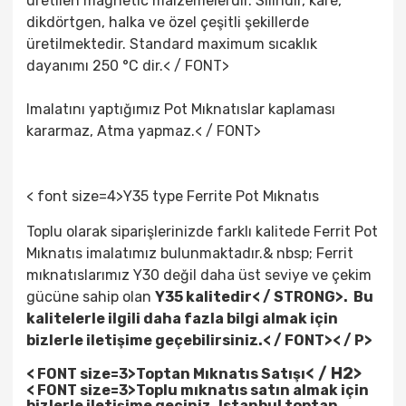
üretilen magnetic malzemelerdir. Silindir, kare,
dikdörtgen, halka ve özel çeşitli şekillerde
üretilmektedir. Standard maximum sıcaklık
dayanımı 250 °C dir.< / FONT>
Imalatını yaptığımız Pot Mıknatıslar kaplaması
kararmaz, Atma yapmaz.< / FONT>
< font size=4>Y35 type Ferrite Pot Mıknatıs
Toplu olarak siparişlerinizde farklı kalitede Ferrit Pot
Mıknatıs imalatımız bulunmaktadır.& nbsp; Ferrit
mıknatıslarımız Y30 değil daha üst seviye ve çekim
gücüne sahip olan
Y35 kalitedir< / STRONG>. Bu
kalitelerle ilgili daha fazla bilgi almak için
bizlerle iletişime geçebilirsiniz.< / FONT>
< / P>
< / H2>
< FONT size=3>Toptan Mıknatıs Satışı
< FONT size=3>Toplu mıknatıs satın almak için
bizlerle iletişime geçiniz.
Istanbul toptan