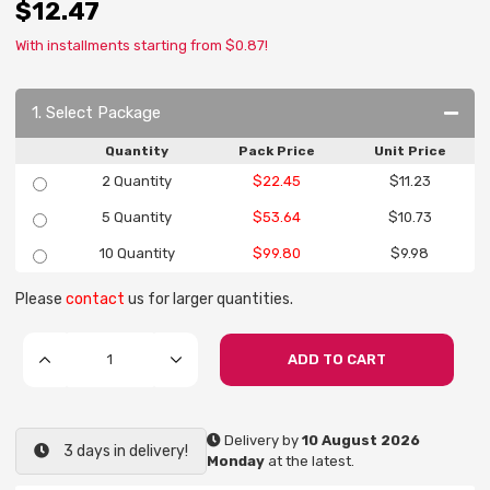
$12.47
With installments starting from $0.87!
1. Select Package
Quantity
Pack Price
Unit Price
2 Quantity
$22.45
$11.23
5 Quantity
$53.64
$10.73
10 Quantity
$99.80
$9.98
Please
contact
us for larger quantities.
ADD TO CART
Delivery by
10 August 2026
3 days in delivery!
Monday
at the latest.