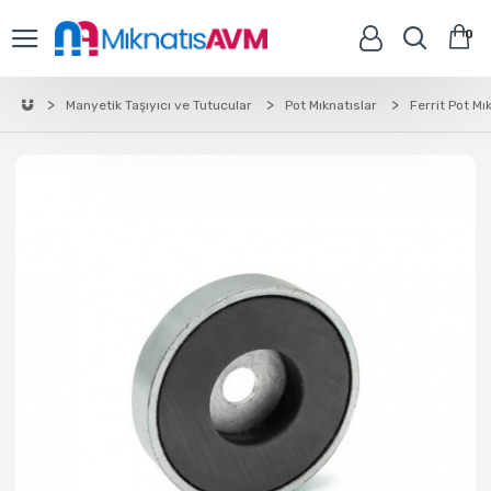
0
Manyetik Taşıyıcı ve Tutucular
Pot Mıknatıslar
Ferrit Pot Mı