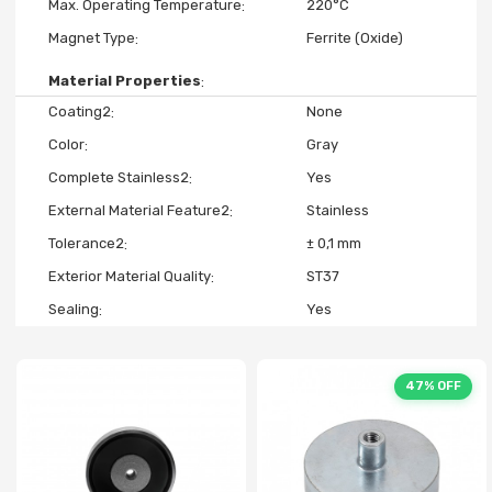
Max. Operating Temperature
220°C
Magnet Type
Ferrite (Oxide)
Material Properties
Coating2
None
Color
Gray
Complete Stainless2
Yes
External Material Feature2
Stainless
Tolerance2
± 0,1 mm
Exterior Material Quality
ST37
Sealing
Yes
47% OFF