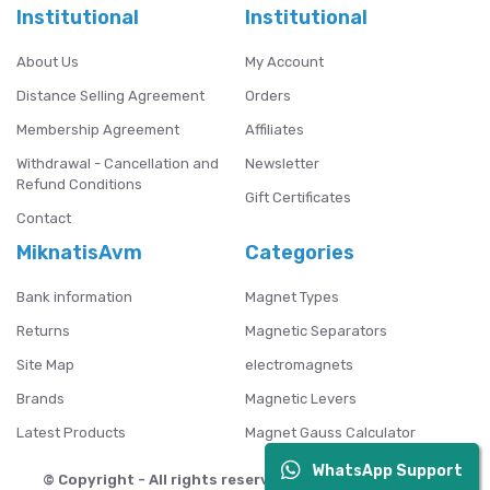
Institutional
Institutional
About Us
My Account
Distance Selling Agreement
Orders
Membership Agreement
Affiliates
Withdrawal - Cancellation and
Newsletter
Refund Conditions
Gift Certificates
Contact
MiknatisAvm
Categories
Bank information
Magnet Types
Returns
Magnetic Separators
Site Map
electromagnets
Brands
Magnetic Levers
Latest Products
Magnet Gauss Calculator
WhatsApp Support
© Copyright - All rights reserved. Mıknatıs AVM - 2024