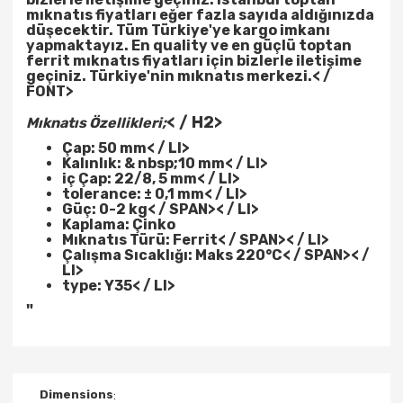
mıknatıs
fiyatları eğer fazla sayıda aldığınızda
düşecektir. Tüm Türkiye'ye kargo imkanı
yapmaktayız. En quality ve en güçlü
toptan
ferrit mıknatıs
fiyatları için bizlerle iletişime
geçiniz. Türkiye'nin mıknatıs merkezi.< /
FONT>
< / H2>
Mıknatıs Özellikleri;
Çap: 50 mm
< / LI>
Kalınlık: & nbsp;10 mm
< / LI>
iç Çap: 22/8, 5 mm
< / LI>
tolerance: ± 0,1 mm
< / LI>
Güç: 0-2 kg< / SPAN>< / LI>
Kaplama: Çinko
Mıknatıs Türü: Ferrit< / SPAN>< / LI>
Çalışma Sıcaklığı: Maks 220°C< / SPAN>< /
LI>
type: Y35
< / LI>
"
Dimensions